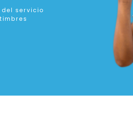
 del servicio
timbres