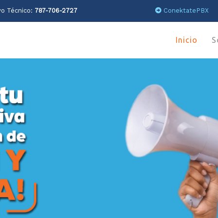
o Técnico:
787-706-2727
ConektatePBX
Inicio
S