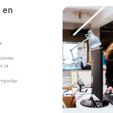
 en
a
n
ciones
s la
importar