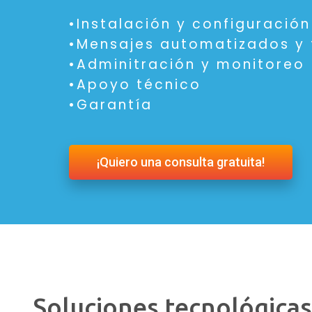
•Instalación y configuración
•Mensajes automatizados y 
•Adminitración y monitoreo
•Apoyo técnico
•Garantía
¡Quiero una consulta gratuita!
Soluciones tecnológicas